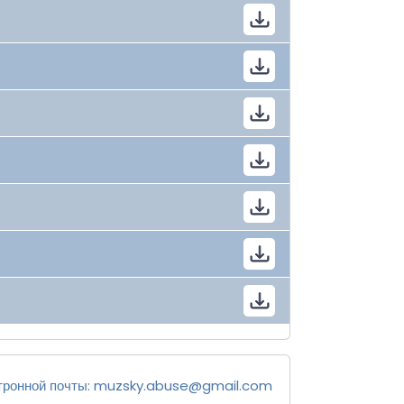
тронной почты:
muzsky.abuse@gmail.com